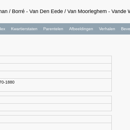
an / Borré - Van Den Eede / Van Moorleghem - Vande Wa
dex
Kwartierstaten
Parentelen
Afbeeldingen
Verhalen
Beve
70-1880