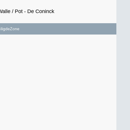
lle / Pot - De Coninck
iligdeZone