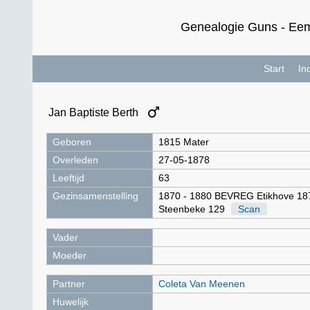
Genealogie Guns - Eem
Start
In
Jan Baptiste Berth
Geboren
1815 Mater
Overleden
27-05-1878
Leeftijd
63
Gezinsamenstelling
1870 - 1880 BEVREG Etikhove 18
Steenbeke 129
Scan
Vader
Moeder
Partner
Coleta Van Meenen
Huwelijk