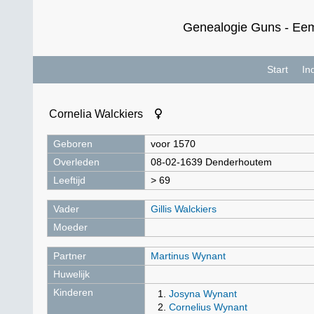
Genealogie Guns - Eem
Start
In
Cornelia Walckiers
Geboren
voor 1570
Overleden
08-02-1639 Denderhoutem
Leeftijd
> 69
Vader
Gillis Walckiers
Moeder
Partner
Martinus Wynant
Huwelijk
Kinderen
Josyna Wynant
Cornelius Wynant