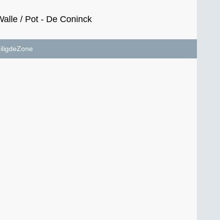
lle / Pot - De Coninck
iligdeZone