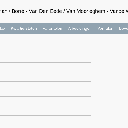
an / Borré - Van Den Eede / Van Moorleghem - Vande Wa
dex
Kwartierstaten
Parentelen
Afbeeldingen
Verhalen
Beve