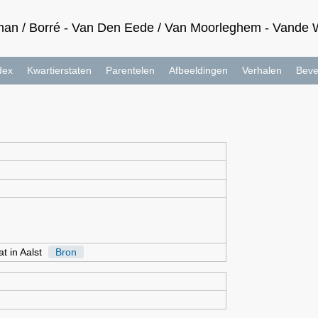
an / Borré - Van Den Eede / Van Moorleghem - Vande Wa
dex
Kwartierstaten
Parentelen
Afbeeldingen
Verhalen
Beve
t in Aalst
Bron