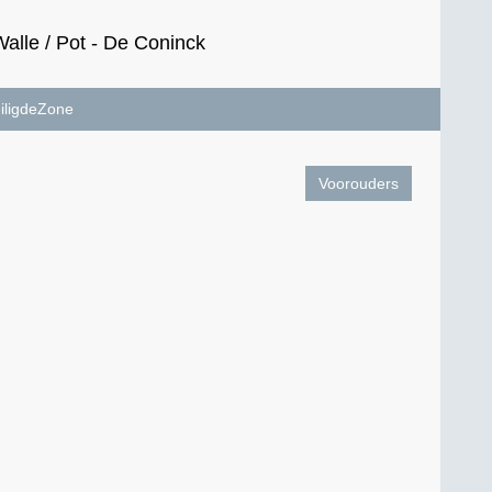
lle / Pot - De Coninck
iligdeZone
Voorouders