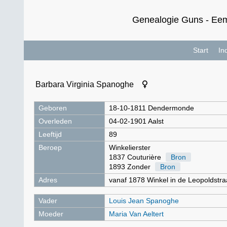
Genealogie Guns - Eem
Start
In
Barbara Virginia Spanoghe
Geboren
18-10-1811 Dendermonde
Overleden
04-02-1901 Aalst
Leeftijd
89
Beroep
Winkelierster
1837 Couturière
Bron
1893 Zonder
Bron
Adres
vanaf 1878 Winkel in de Leopoldstraa
Vader
Louis Jean Spanoghe
Moeder
Maria Van Aeltert