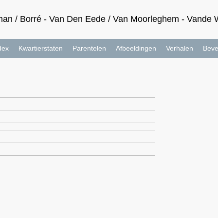
an / Borré - Van Den Eede / Van Moorleghem - Vande Wa
dex
Kwartierstaten
Parentelen
Afbeeldingen
Verhalen
Beve