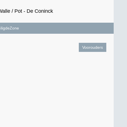
lle / Pot - De Coninck
iligdeZone
Voorouders