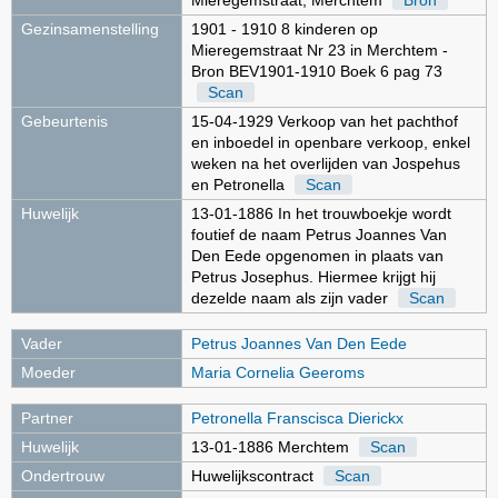
Mieregemstraat, Merchtem
Bron
Gezinsamenstelling
1901 - 1910 8 kinderen op
Mieregemstraat Nr 23 in Merchtem -
Bron BEV1901-1910 Boek 6 pag 73
Scan
Gebeurtenis
15-04-1929 Verkoop van het pachthof
en inboedel in openbare verkoop, enkel
weken na het overlijden van Jospehus
en Petronella
Scan
Huwelijk
13-01-1886 In het trouwboekje wordt
foutief de naam Petrus Joannes Van
Den Eede opgenomen in plaats van
Petrus Josephus. Hiermee krijgt hij
dezelde naam als zijn vader
Scan
Vader
Petrus Joannes Van Den Eede
Moeder
Maria Cornelia Geeroms
Partner
Petronella Franscisca Dierickx
Huwelijk
13-01-1886 Merchtem
Scan
Ondertrouw
Huwelijkscontract
Scan