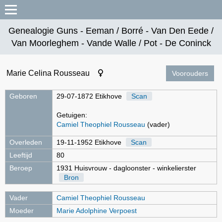
Genealogie Guns - Eeman / Borré - Van Den Eede /
Van Moorleghem - Vande Walle / Pot - De Coninck
Marie Celina Rousseau
Voorouders
Geboren
29-07-1872 Etikhove
Scan
Getuigen:
Camiel Theophiel Rousseau
(vader)
Overleden
19-11-1952 Etikhove
Scan
Leeftijd
80
Beroep
1931 Huisvrouw - dagloonster - winkelierster
Bron
Vader
Camiel Theophiel Rousseau
Moeder
Marie Adolphine Verpoest