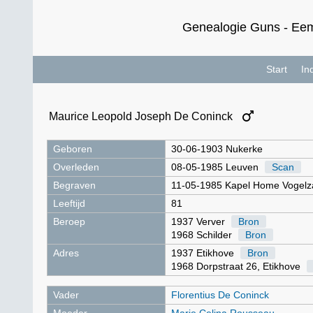
Genealogie Guns - Eem
Start
In
Maurice Leopold Joseph De Coninck
Geboren
30-06-1903 Nukerke
Overleden
08-05-1985 Leuven
Scan
Begraven
11-05-1985 Kapel Home Vogelz
Leeftijd
81
Beroep
1937 Verver
Bron
1968 Schilder
Bron
Adres
1937 Etikhove
Bron
1968 Dorpstraat 26, Etikhove
Vader
Florentius De Coninck