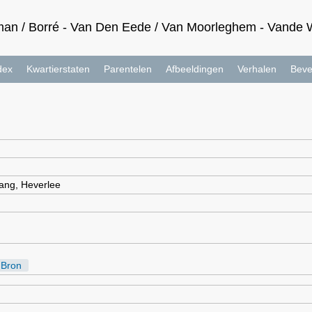
an / Borré - Van Den Eede / Van Moorleghem - Vande Wa
dex
Kwartierstaten
Parentelen
Afbeeldingen
Verhalen
Beve
ang, Heverlee
Bron