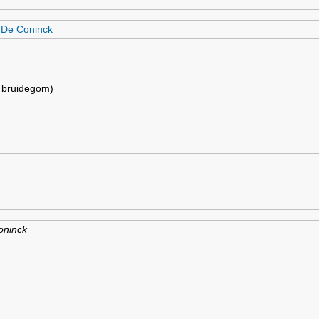
 De Coninck
 bruidegom)
Coninck