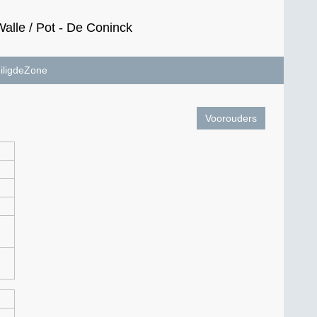
lle / Pot - De Coninck
iligdeZone
Voorouders