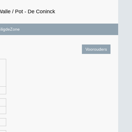
lle / Pot - De Coninck
iligdeZone
Voorouders