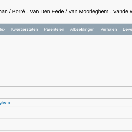
an / Borré - Van Den Eede / Van Moorleghem - Vande Wa
dex
Kwartierstaten
Parentelen
Afbeeldingen
Verhalen
Beve
eghem