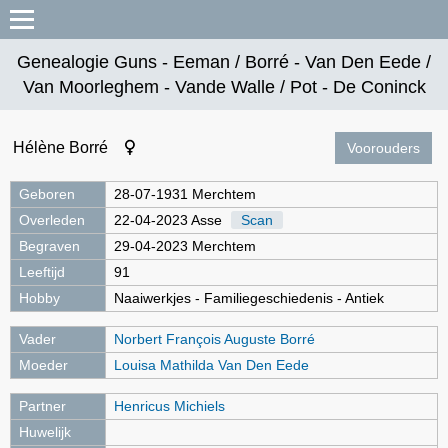
Genealogie Guns - Eeman / Borré - Van Den Eede /
Van Moorleghem - Vande Walle / Pot - De Coninck
Hélène Borré
Voorouders
Geboren
28-07-1931 Merchtem
Overleden
22-04-2023 Asse
Scan
Begraven
29-04-2023 Merchtem
Leeftijd
91
Hobby
Naaiwerkjes - Familiegeschiedenis - Antiek
Vader
Norbert François Auguste Borré
Moeder
Louisa Mathilda Van Den Eede
Partner
Henricus Michiels
Huwelijk